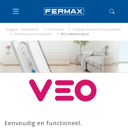
Belgium - Nederlands
Producten
2-draads deurintercomsysteem
Parlofoon binnenposten
VEO antwoordpost
Eenvoudig en functioneel.