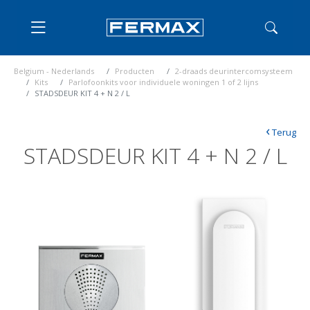
Belgium - Nederlands
Producten
2-draads deurintercomsysteem
Kits
Parlofoonkits voor individuele woningen 1 of 2 lijns
STADSDEUR KIT 4 + N 2 / L
‹
Terug
STADSDEUR KIT 4 + N 2 / L