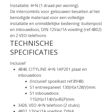
Installatie: 4+N (1 draad per woning).
De intercomkits voor gebouwen bevatten al het
benodigde materiaal voor een volledige
installatie en onmiddellijke bediening: buitenpost
en inbouwdoos, DIN 12Vac/1A voeding (ref.4802)
en 2 VEO-telefoons
TECHNISCHE
SPECIFICATIES
Inclusief
4846. CITYLINE 4+N 1AP201 plaat en
inbouwdoos
(Inclusief spoelkast ref.8948).
S1 entreepaneel: 130(H)x128(V)mm.
S1 inbouwdoos:
115(H)x114(V)x45(P)mm.
3426. VEO 4+N telefoon (2 stuks).
4802. 12Vac/1A voeding. DIN4.