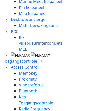
Marine Meet Belpaneel
Kin Belpaneel
Milo Belpaneel
Desktopconciërge
MEET-bewakingsunit
Kits
IP-
videodeurintercomsets
MEET
Toegangscontrole
Access Control
Memokey
Proximity
Vingerafdruk
Bluetooth
Kits
Toegangscontrole
Radio Frequency