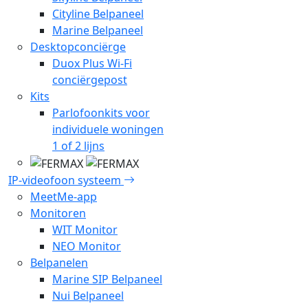
Cityline Belpaneel
Marine Belpaneel
Desktopconciërge
Duox Plus Wi-Fi
conciërgepost
Kits
Parlofoonkits voor
individuele woningen
1 of 2 lijns
IP-videofoon systeem
MeetMe-app
Monitoren
WIT Monitor
NEO Monitor
Belpanelen
Marine SIP Belpaneel
Nui Belpaneel