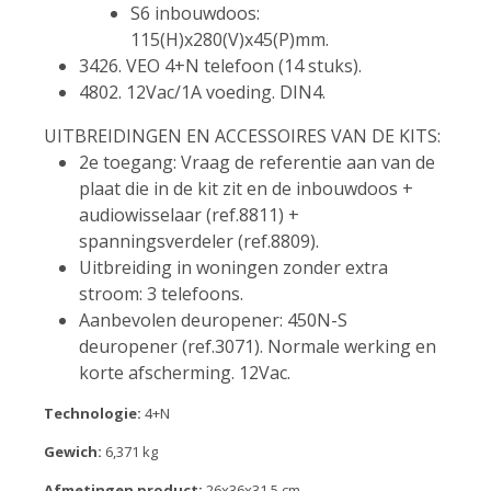
S6 inbouwdoos:
115(H)x280(V)x45(P)mm.
3426. VEO 4+N telefoon (14 stuks).
4802. 12Vac/1A voeding. DIN4.
UITBREIDINGEN EN ACCESSOIRES VAN DE KITS:
2e toegang: Vraag de referentie aan van de
plaat die in de kit zit en de inbouwdoos +
audiowisselaar (ref.8811) +
spanningsverdeler (ref.8809).
Uitbreiding in woningen zonder extra
stroom: 3 telefoons.
Aanbevolen deuropener: 450N-S
deuropener (ref.3071). Normale werking en
korte afscherming. 12Vac.
Technologie:
4+N
Gewich:
6,371 kg
Afmetingen product:
26x36x31,5 cm