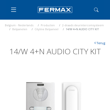
Belgium - Nederlands
Producten
2-draads deurintercomsysteem
Belpanelen
Cityline Belpaneel
14/W 4+N AUDIO CITY KIT
‹
Terug
14/W 4+N AUDIO CITY KIT