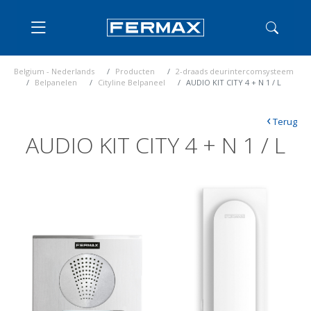
Belgium - Nederlands
Producten
2-draads deurintercomsysteem
Belpanelen
Cityline Belpaneel
AUDIO KIT CITY 4 + N 1 / L
‹
Terug
AUDIO KIT CITY 4 + N 1 / L