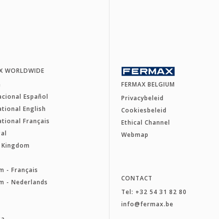
X WORLDWIDE
a
FERMAX BELGIUM
acional Español
Privacybeleid
ational English
Cookiesbeleid
ational Français
Ethical Channel
al
Webmap
d Kingdom
e
m - Français
CONTACT
m - Nederlands
Tel: +32 54 31 82 80
a
info@fermax.be
ka