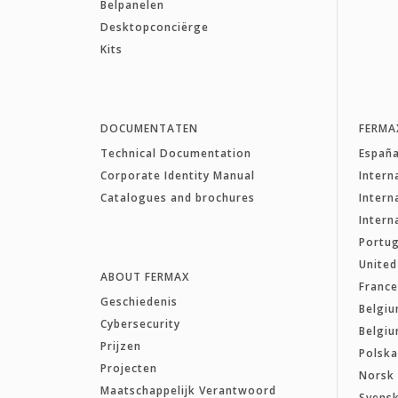
Belpanelen
Desktopconciërge
Kits
DOCUMENTATEN
FERMA
Technical Documentation
Españ
Corporate Identity Manual
Intern
Catalogues and brochures
Intern
Intern
Portug
Unite
ABOUT FERMAX
Franc
Geschiedenis
Belgiu
Cybersecurity
Belgiu
Prijzen
Polsk
Projecten
Norsk
Maatschappelijk Verantwoord
Svens