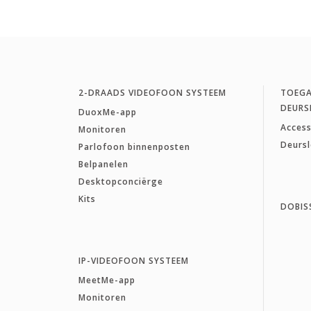
2-DRAADS VIDEOFOON SYSTEEM
TOEG
DEURS
DuoxMe-app
Access
Monitoren
Deurs
Parlofoon binnenposten
Belpanelen
Desktopconciërge
Kits
DOBIS
IP-VIDEOFOON SYSTEEM
MeetMe-app
Monitoren