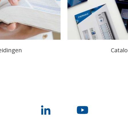
eidingen
Catal