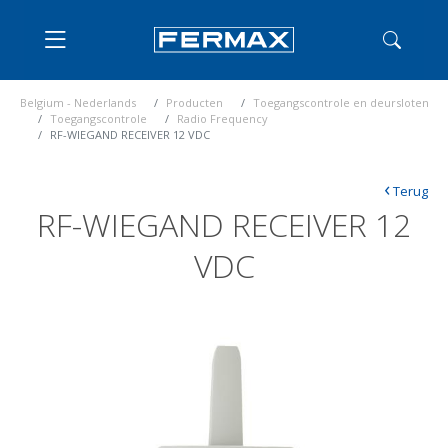
Belgium - Nederlands
Producten
Toegangscontrole en deursloten
Toegangscontrole
Radio Frequency
RF-WIEGAND RECEIVER 12 VDC
‹
Terug
RF-WIEGAND RECEIVER 12
VDC