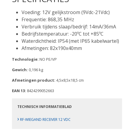
Voeding: 12V gelijkstroom (9Vdc-21Vdc)
Frequentie: 868,35 MHz
Verbruik tijdens slaap/bedrijf: 14mA/36mA
Bedrijfstemperatuur: -20ºC tot +85ºC
Waterdichtheid: IP54 (met IP65 kabelwartel)
Afmetingen: 82x190x40mm
Technologie:
NO PE/VP
Gewich:
0,196 kg
Afmetingen product:
4,5x8,5x18,5 cm
EAN 13:
8424299052663
TECHNISCH INFORMATIEBLAD
›
RF-WIEGAND RECEIVER 12 VDC