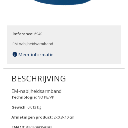
Reference:
6949
EM-nabijheidsarmband
Meer informatie
BESCHRIJVING
EM-nabijheidsarmband
Technologie:
NO PE/VP
Gewich:
0,013 kg
Afmetingen product:
2x0,8x10 cm
EAN 13:
8424299069494