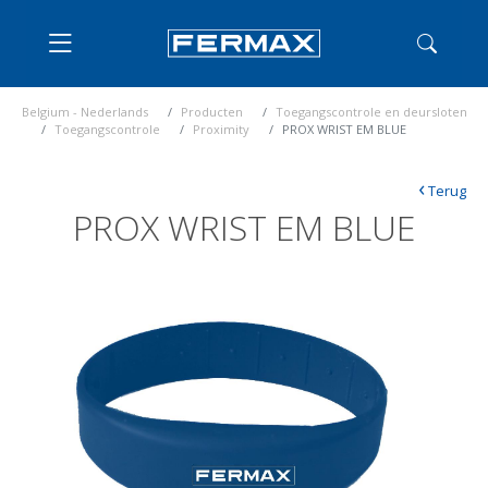
Belgium - Nederlands
Producten
Toegangscontrole en deursloten
Toegangscontrole
Proximity
PROX WRIST EM BLUE
‹
Terug
PROX WRIST EM BLUE