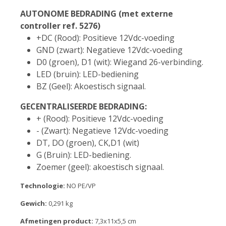
AUTONOME BEDRADING (met externe
controller ref. 5276)
+DC (Rood): Positieve 12Vdc-voeding
GND (zwart): Negatieve 12Vdc-voeding
D0 (groen), D1 (wit): Wiegand 26-verbinding.
LED (bruin): LED-bediening
BZ (Geel): Akoestisch signaal.
GECENTRALISEERDE BEDRADING:
+ (Rood): Positieve 12Vdc-voeding
- (Zwart): Negatieve 12Vdc-voeding
DT, DO (groen), CK,D1 (wit)
G (Bruin): LED-bediening.
Zoemer (geel): akoestisch signaal.
Technologie:
NO PE/VP
Gewich:
0,291 kg
Afmetingen product:
7,3x11x5,5 cm