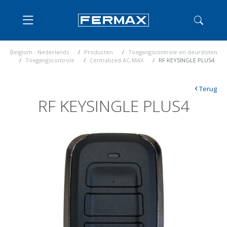
Belgium - Nederlands
Producten
Toegangscontrole en deursloten
Toegangscontrole
Centralized AC-MAX
RF KEYSINGLE PLUS4
‹
Terug
RF KEYSINGLE PLUS4