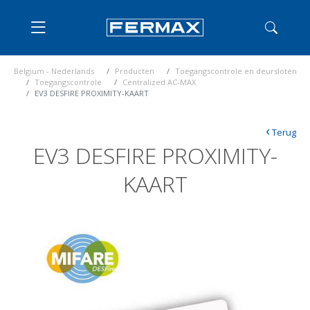
Belgium - Nederlands
Producten
Toegangscontrole en deursloten
Toegangscontrole
Centralized AC-MAX
EV3 DESFIRE PROXIMITY-KAART
‹
Terug
EV3 DESFIRE PROXIMITY-
KAART