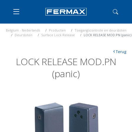
Belgium - Nederlands
Producten
Toegangscontrole en deursloten
Deursloten
Surface Lock Release
LOCK RELEASE MOD.PN (panic)
‹
Terug
LOCK RELEASE MOD.PN
(panic)