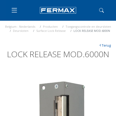
Belgium - Nederlands
Producten
Toegangscontrole en deursloten
Deursloten
Surface Lock Release
LOCK RELEASE MOD.6000N
‹
Terug
LOCK RELEASE MOD.6000N