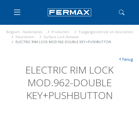
Belgium - Nederlands
Producten
Toegangscontrole en deursloten
Deursloten
Surface Lock Release
ELECTRIC RIM LOCK MOD.962-DOUBLE KEY+PUSHBUTTON
‹
Terug
ELECTRIC RIM LOCK
MOD.962-DOUBLE
KEY+PUSHBUTTON