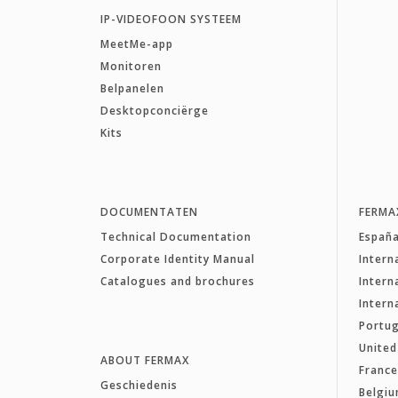
IP-VIDEOFOON SYSTEEM
MeetMe-app
Monitoren
Belpanelen
Desktopconciërge
Kits
DOCUMENTATEN
FERMA
Technical Documentation
Españ
Corporate Identity Manual
Intern
Catalogues and brochures
Intern
Intern
Portug
Unite
ABOUT FERMAX
Franc
Geschiedenis
Belgiu