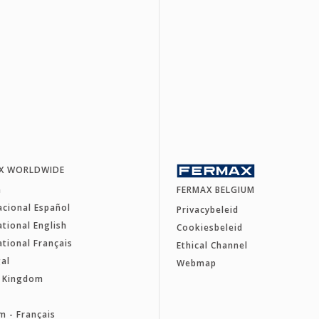
X WORLDWIDE
a
FERMAX BELGIUM
acional Español
Privacybeleid
ational English
Cookiesbeleid
ational Français
Ethical Channel
al
Webmap
d Kingdom
e
m - Français