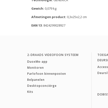
Technologie:
GENERICA
Gewich:
0,079 kg
Afmetingen product:
0,3x25x2,2 cm
EAN 13:
8424299028927
2-DRAADS VIDEOFOON SYSTEEM
TOEG
DEURS
DuoxMe-app
Access
Monitoren
Deurs
Parlofoon binnenposten
Belpanelen
Desktopconciërge
Kits
DOBIS