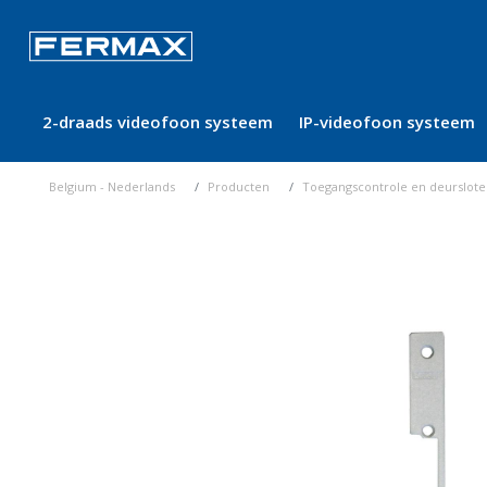
2-draads videofoon systeem
IP-videofoon systeem
Belgium - Nederlands
Producten
Toegangscontrole en deurslot