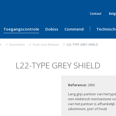
Contact
Belg
Toegangscontrole
Dobiss
Commend
Technisch
en
Deursloten
Flush Lock Release
L22-TYPE GREY SHIELD
L22-TYPE GREY SHIELD
Reference:
2892
Lang grijs pantser van het ty
een elektrisch mechanisme v
van het pantser is afhankelijk
(aluminium, ijzer of hout)