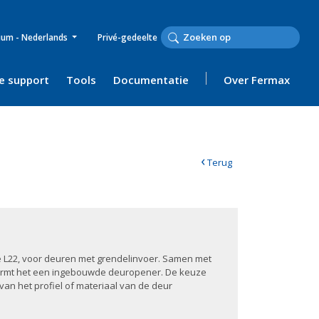
ium - Nederlands
Privé-gedeelte
e support
Tools
Documentatie
Over Fermax
‹
Terug
pe L22, voor deuren met grendelinvoer. Samen met
ormt het een ingebouwde deuropener. De keuze
 van het profiel of materiaal van de deur