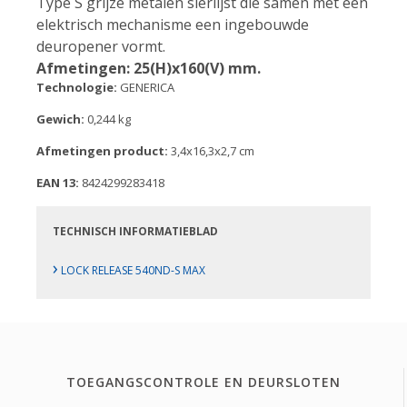
Type S grijze metalen sierlijst die samen met een
elektrisch mechanisme een ingebouwde
deuropener vormt.
Afmetingen: 25(H)x160(V) mm.
Technologie:
GENERICA
Gewich:
0,244 kg
Afmetingen product:
3,4x16,3x2,7 cm
EAN 13:
8424299283418
TECHNISCH INFORMATIEBLAD
›
LOCK RELEASE 540ND-S MAX
TOEGANGSCONTROLE EN DEURSLOTEN