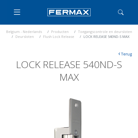
Belgium - Nederlands
Producten
Toegangscontrole en deursloten
Deursloten
Flush Lock Release
LOCK RELEASE 540ND-S MAX
‹
Terug
LOCK RELEASE 540ND-S
MAX