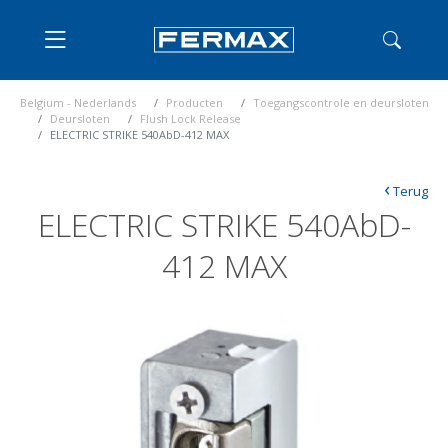
Belgium - Nederlands
Producten
Toegangscontrole en deursloten
Deursloten
Flush Lock Release
ELECTRIC STRIKE 540AbD-412 MAX
‹
Terug
ELECTRIC STRIKE 540AbD-
412 MAX