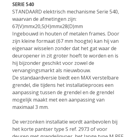
SERIE 540
STANDAARD elektrisch mechanisme Serie 540,
waarvan de afmetingen zijn:
67(V)mmx20,5(H)mmx28(D)mm
Ingebouwd in houten of metalen frames. Door
zijn kleine formaat (67 mm hoogte) kan hij van
eigenaar wisselen zonder dat het gat waar de
deuropener in zit groter hoeft te worden en is
hij bijzonder geschikt voor zowel de
vervangingsmarkt als nieuwbouw.
De standaardversie biedt een MAX verstelbare
grendel, die tijdens het installatieproces een
aanpassing tussen de grendel en de grendel
mogelijk maakt met een aanpassing van
maximaal 3 mm.
De verzonken installatie wordt aanbevolen bij
het korte pantser type S ref. 2973 of voor
deuren met grendelinvoer, het lange type M REF.