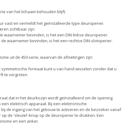
ie van het lichaam behouden blijft.
ur vast en vermeldt het geïnstalleerde type deuropener.
ren zichtbaar zijn:
 de waarnemer bevinden, is het een DIN linkse deuropener.
n de waarnemer bevinden, is het een rechtse DIN-slotopener.
sme uit de 450-serie, waarvan de afmetingen zijn:
t symmetrische formaat kunt u van hand wisselen zonder dat u
t te vergroten.
at dat in het deurkozijn wordt geïnstalleerd om de opening
 een elektrisch apparaat. Bij een elektronische
r bij de ingang van het gebouw te activeren en de bezoeker vanaf
r op de 'sleutel'-knop op de deuropener te drukken. Een
anisme en een anker.