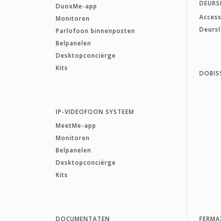
DEURS
DuoxMe-app
Access
Monitoren
Deurs
Parlofoon binnenposten
Belpanelen
Desktopconciërge
Kits
DOBIS
IP-VIDEOFOON SYSTEEM
MeetMe-app
Monitoren
Belpanelen
Desktopconciërge
Kits
DOCUMENTATEN
FERMA