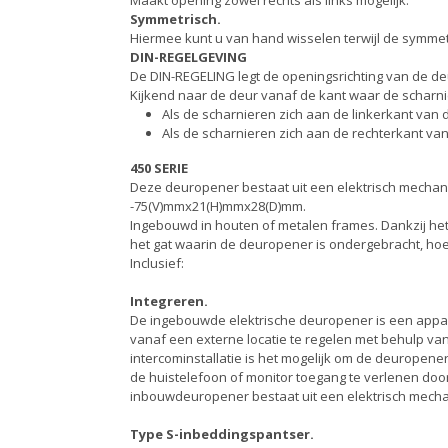
Maakt opening zowel rechts als links mogelijk.
Symmetrisch.
Hiermee kunt u van hand wisselen terwijl de symmetr
DIN-REGELGEVING
De DIN-REGELING legt de openingsrichting van de de
Kijkend naar de deur vanaf de kant waar de scharnie
Als de scharnieren zich aan de linkerkant van
Als de scharnieren zich aan de rechterkant va
450 SERIE
Deze deuropener bestaat uit een elektrisch mechani
-75(V)mmx21(H)mmx28(D)mm.
Ingebouwd in houten of metalen frames. Dankzij he
het gat waarin de deuropener is ondergebracht, hoef
Inclusief:
Integreren.
De ingebouwde elektrische deuropener is een appara
vanaf een externe locatie te regelen met behulp van
intercominstallatie is het mogelijk om de deuropene
de huistelefoon of monitor toegang te verlenen doo
inbouwdeuropener bestaat uit een elektrisch mech
Type S-inbeddingspantser.