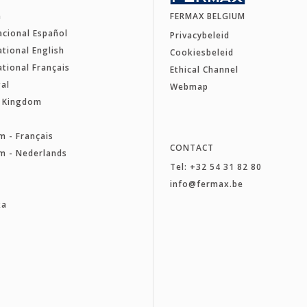
a
FERMAX BELGIUM
acional Español
Privacybeleid
ational English
Cookiesbeleid
ational Français
Ethical Channel
al
Webmap
d Kingdom
e
m - Français
CONTACT
m - Nederlands
Tel: +32 54 31 82 80
a
info@fermax.be
ka