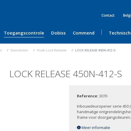
Contact
Belg
Toegangscontrole
Dobiss
Commend
Technisch
en
Deursloten
Flush Lock Release
LOCK RELEASE 450N-412-S
LOCK RELEASE 450N-412-S
Reference:
3070
Inbouwdeuropener serie 450 (
handmatige ontgrendelingshen
frame voor doorgangsdeuren
Meer informatie