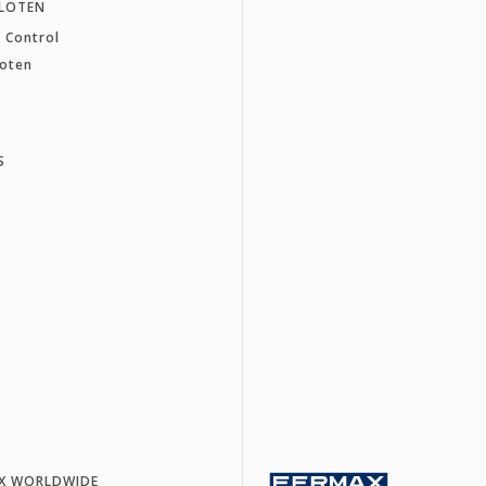
LOTEN
 Control
loten
S
X WORLDWIDE