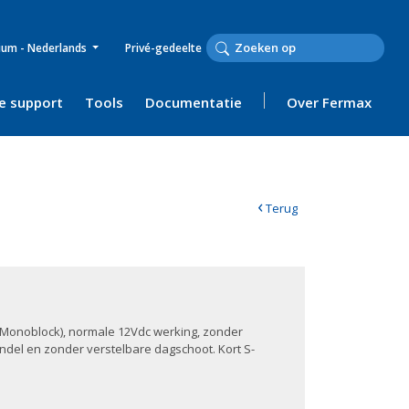
ium - Nederlands
Privé-gedeelte
e support
Tools
Documentatie
Over Fermax
‹
Terug
Monoblock), normale 12Vdc werking, zonder
del en zonder verstelbare dagschoot. Kort S-
.