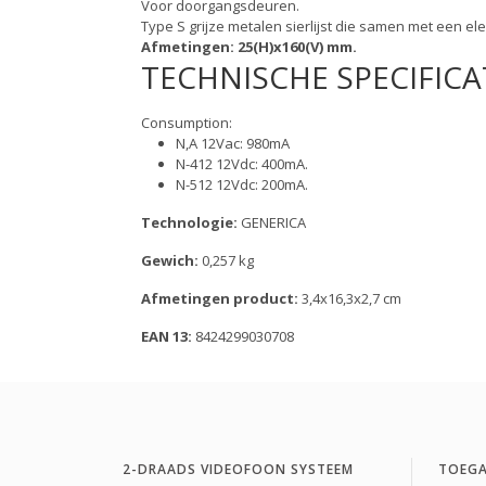
Voor doorgangsdeuren.
Type S grijze metalen sierlijst die samen met een
Afmetingen: 25(H)x160(V) mm.
TECHNISCHE SPECIFICA
Consumption:
N,A 12Vac: 980mA
N-412 12Vdc: 400mA.
N-512 12Vdc: 200mA.
Technologie:
GENERICA
Gewich:
0,257 kg
Afmetingen product:
3,4x16,3x2,7 cm
EAN 13:
8424299030708
2-DRAADS VIDEOFOON SYSTEEM
TOEG