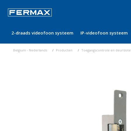
2-draads videofoon systeem
IP-videofoon systeem
Belgium - Nederlands
Producten
Toegangscontrole en deurslot