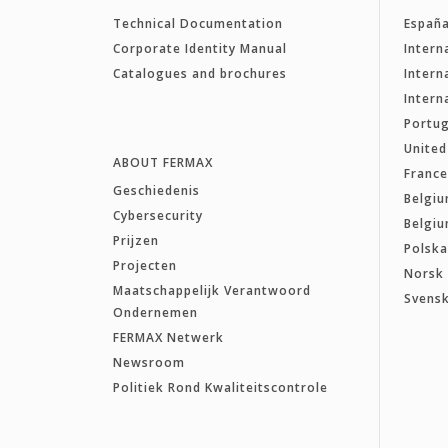
Technical Documentation
Españ
Corporate Identity Manual
Intern
Catalogues and brochures
Intern
Intern
Portug
Unite
ABOUT FERMAX
Franc
Geschiedenis
Belgiu
Cybersecurity
Belgiu
Prijzen
Polsk
Projecten
Norsk
Maatschappelijk Verantwoord
Svens
Ondernemen
FERMAX Netwerk
Newsroom
Politiek Rond Kwaliteitscontrole