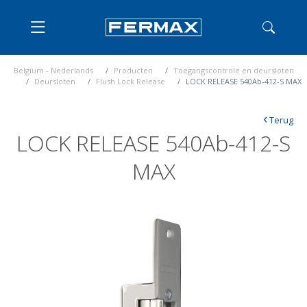
Belgium - Nederlands
Producten
Toegangscontrole en deursloten
Deursloten
Flush Lock Release
LOCK RELEASE 540Ab-412-S MAX
‹
Terug
LOCK RELEASE 540Ab-412-S
MAX