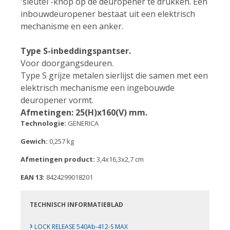
'sleutel'-knop op de deuropener te drukken. Een
inbouwdeuropener bestaat uit een elektrisch
mechanisme en een anker.
Type S-inbeddingspantser.
Voor doorgangsdeuren.
Type S grijze metalen sierlijst die samen met een
elektrisch mechanisme een ingebouwde
deuropener vormt.
Afmetingen: 25(H)x160(V) mm.
Technologie:
GENERICA
Gewich:
0,257 kg
Afmetingen product:
3,4x16,3x2,7 cm
EAN 13:
8424299018201
TECHNISCH INFORMATIEBLAD
›
LOCK RELEASE 540Ab-412-S MAX