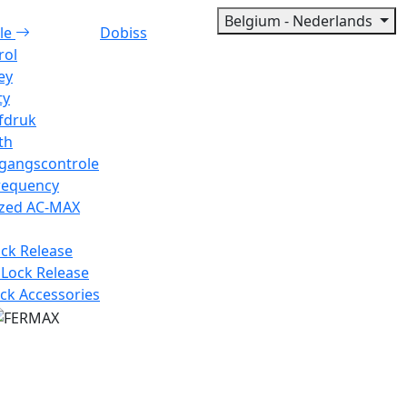
Belgium - Nederlands
le
Dobiss
rol
ey
ty
fdruk
th
egangscontrole
requency
ized AC-MAX
ock Release
 Lock Release
ck Accessories