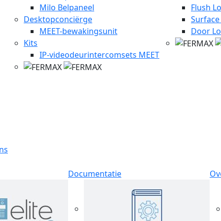
Milo Belpaneel
Flush L
Desktopconciërge
Surface
MEET-bewakingsunit
Door Lo
Kits
IP-videodeurintercomsets MEET
jns
Documentatie
Ov