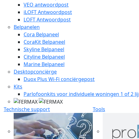
VEO antwoordpost
iLOFT Antwoordpost
LOFT Antwoordpost
Belpanelen
Cora Belpaneel
CoraKit Belpaneel
Skyline Belpaneel
Cityline Belpaneel
Marine Belpaneel
Desktopconciërge
Duox Plus Wi-Fi conciërgepost
Kits
Parlofoonkits voor individuele woningen 1 of 2 li
Technische support
Tools