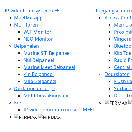
IP-videofoon systeem
Toegangscontro
MeetMe-app
Access Cont
Monitoren
Memok
WIT Monitor
Proximi
NEO Monitor
Vingera
Belpanelen
Bluetoo
Marine SIP Belpaneel
Kits To
Nui Belpaneel
Radio F
Marine Meet Belpaneel
Central
Kin Belpaneel
Deursloten
Milo Belpaneel
Flush L
Desktopconciërge
Surface
MEET-bewakingsunit
Door Lo
Kits
IP-videodeurintercomsets MEET