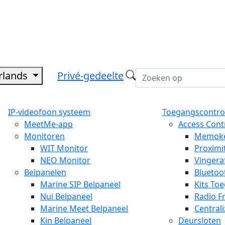
rlands
Privé-gedeelte
IP-videofoon systeem
Toegangscontro
MeetMe-app
Access Cont
Monitoren
Memok
WIT Monitor
Proximi
NEO Monitor
Vingera
Belpanelen
Bluetoo
Marine SIP Belpaneel
Kits To
Nui Belpaneel
Radio F
Marine Meet Belpaneel
Central
Kin Belpaneel
Deursloten