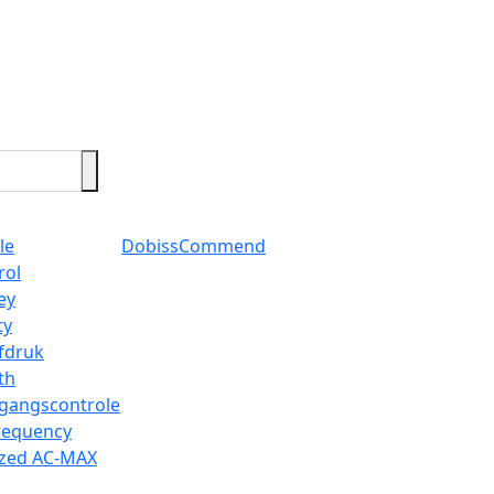
le
Dobiss
Commend
rol
ey
ty
fdruk
th
egangscontrole
requency
ized AC-MAX