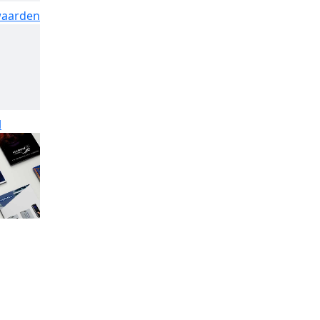
waarden
l