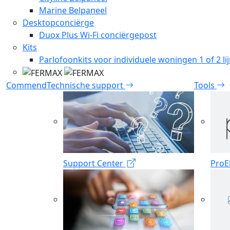
Marine Belpaneel
Desktopconciërge
Duox Plus Wi-Fi conciërgepost
Kits
Parlofoonkits voor individuele woningen 1 of 2 li
Commend
Technische support
Tools
Support Center
ProE