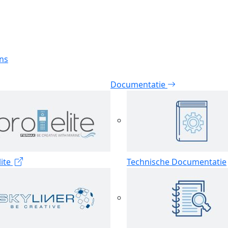
jns
Documentatie
lite
Technische Documentatie