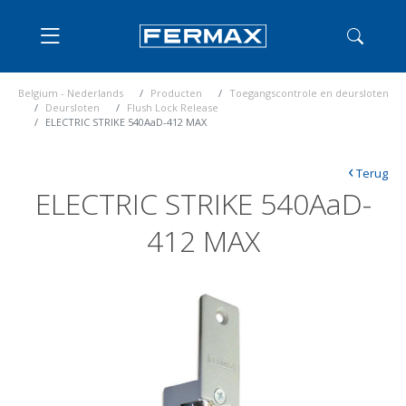
Belgium - Nederlands
Producten
Toegangscontrole en deursloten
Deursloten
Flush Lock Release
ELECTRIC STRIKE 540AaD-412 MAX
‹
Terug
ELECTRIC STRIKE 540AaD-
412 MAX