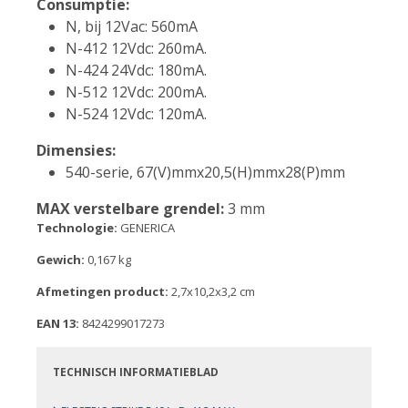
Consumptie:
N, bij 12Vac: 560mA
N-412 12Vdc: 260mA.
N-424 24Vdc: 180mA.
N-512 12Vdc: 200mA.
N-524 12Vdc: 120mA.
Dimensies:
540-serie, 67(V)mmx20,5(H)mmx28(P)mm
MAX verstelbare grendel:
3 mm
Technologie:
GENERICA
Gewich:
0,167 kg
Afmetingen product:
2,7x10,2x3,2 cm
EAN 13:
8424299017273
TECHNISCH INFORMATIEBLAD