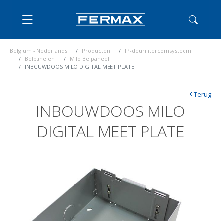
Belgium - Nederlands
Producten
IP-deurintercomsysteem
Belpanelen
Milo Belpaneel
INBOUWDOOS MILO DIGITAL MEET PLATE
‹
Terug
INBOUWDOOS MILO
DIGITAL MEET PLATE