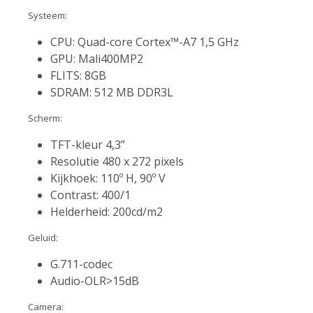
Systeem:
CPU: Quad-core Cortex™-A7 1,5 GHz
GPU: Mali400MP2
FLITS: 8GB
SDRAM: 512 MB DDR3L
Scherm:
TFT-kleur 4,3”
Resolutie 480 x 272 pixels
Kijkhoek: 110º H, 90º V
Contrast: 400/1
Helderheid: 200cd/m2
Geluid:
G.711-codec
Audio-OLR>15dB
Camera: