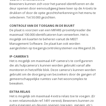
Bewoners kunnen zich voor het paneel identificeren en de
deur openen door eenvoudigweg twee keer op de A-toets te
drukken of door de optie gezichtsherkenning in het menu te
selecteren. Tot 50.000 gezichten.
CONTROLE VAN DE TOEGANG IN DE BUURT
De plaat is voorzien van een MIFARE-proximityreader die
maximaal 100.000 identificatoren kan verwerken. Het is
mogelijk om kaarten te beheren vanuit de MEET
Management Software. De plaat kan ook worden
aangesloten op toegangscontrolesystemen via Wiegand 26.
IP-CAMERA'S
Het is mogelijk om maximaal 4 IP-camera's te configureren
die als hulpcamera's kunnen worden gebruikt vanaf alle
monitoren in hetzelfde blok. Deze camera's kunnen worden
gebruikt om de doorgang van bezoekers door de gangen of
gemeenschappelijke ruimtes van het wooncomplex te
bewaken.
EXTRA RELAIS
Het is mogelijk om maximaal 4 extra relais toe te voegen. (Er
is een relaismodule ref.1491 vereist). Bewoners kunnen zo
extra ingangen en deuren openen (garages, gangen, etc.).