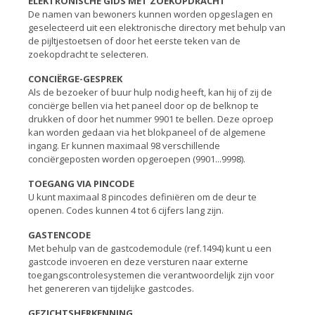
ELEKTRONISCHE GIDS MET ZOEKOPDRACHT
De namen van bewoners kunnen worden opgeslagen en
geselecteerd uit een elektronische directory met behulp van
de pijltjestoetsen of door het eerste teken van de
zoekopdracht te selecteren.
CONCIËRGE-GESPREK
Als de bezoeker of buur hulp nodig heeft, kan hij of zij de
conciërge bellen via het paneel door op de belknop te
drukken of door het nummer 9901 te bellen. Deze oproep
kan worden gedaan via het blokpaneel of de algemene
ingang. Er kunnen maximaal 98 verschillende
conciërgeposten worden opgeroepen (9901...9998).
TOEGANG VIA PINCODE
U kunt maximaal 8 pincodes definiëren om de deur te
openen. Codes kunnen 4 tot 6 cijfers lang zijn.
GASTENCODE
Met behulp van de gastcodemodule (ref.1494) kunt u een
gastcode invoeren en deze versturen naar externe
toegangscontrolesystemen die verantwoordelijk zijn voor
het genereren van tijdelijke gastcodes.
GEZICHTSHERKENNING