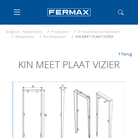
Belgium - Nederlands
Producten
IP-deurintercomsysteem
Belpanelen
Kin Belpaneel
KIN MEET PLAAT VIZIER
‹
Terug
KIN MEET PLAAT VIZIER