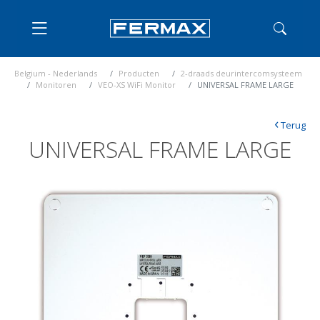
Belgium - Nederlands
Producten
2-draads deurintercomsysteem
Monitoren
VEO-XS WiFi Monitor
UNIVERSAL FRAME LARGE
‹
Terug
UNIVERSAL FRAME LARGE