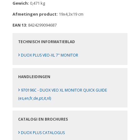
Gewich:
0,471 kg
Afmetingen product:
19x4,3x19 cm
EAN 13:
8424299094687
TECHNISCH INFORMATIEBLAD
›
DUOX PLUS VEO-XL 7" MONITOR
HANDLEIDINGEN
›
970196C - DUOX VEO XL MONITOR QUICK GUIDE
(es,en,fr,de,pt,it,nl)
CATALOGI EN BROCHURES
›
DUOX PLUS CATALOGUS