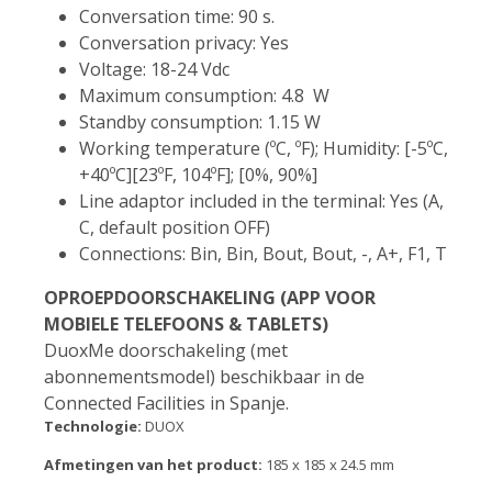
Conversation time: 90 s.
Conversation privacy: Yes
Voltage: 18-24 Vdc
Maximum consumption: 4.8 W
Standby consumption: 1.15 W
Working temperature (ºC, ºF); Humidity: [-5ºC,
+40ºC][23ºF, 104ºF]; [0%, 90%]
Line adaptor included in the terminal: Yes (A,
C, default position OFF)
Connections: Bin, Bin, Bout, Bout, -, A+, F1, T
OPROEPDOORSCHAKELING (APP VOOR
MOBIELE TELEFOONS & TABLETS)
DuoxMe doorschakeling (met
abonnementsmodel) beschikbaar in de
Connected Facilities in Spanje.
Technologie:
DUOX
Afmetingen van het product:
185 x 185 x 24.5 mm