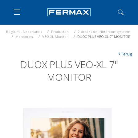
Belgium - Nederlands
Producten
2-draads deurintercomsysteem
Monitoren
VEO-XL Monitor
DUOX PLUS VEO-XL 7" MONITOR
‹
Terug
DUOX PLUS VEO-XL 7"
MONITOR