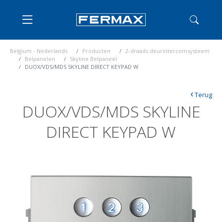
Belgium - Nederlands
Producten
2-draads deurintercomsysteem
Belpanelen
Skyline Belpaneel
DUOX/VDS/MDS SKYLINE DIRECT KEYPAD W
‹
Terug
DUOX/VDS/MDS SKYLINE
DIRECT KEYPAD W