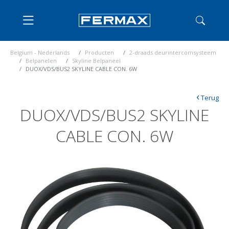
Belgium - Nederlands
Producten
2-draads deurintercomsysteem
Belpanelen
Skyline Belpaneel
DUOX/VDS/BUS2 SKYLINE CABLE CON. 6W
‹
Terug
DUOX/VDS/BUS2 SKYLINE
CABLE CON. 6W