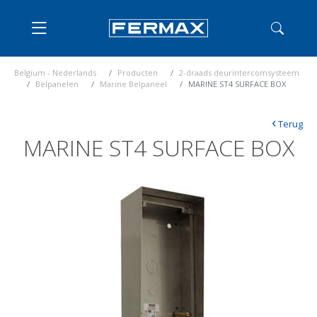
Belgium - Nederlands
Producten
2-draads deurintercomsysteem
Belpanelen
Marine Belpaneel
MARINE ST4 SURFACE BOX
‹
Terug
MARINE ST4 SURFACE BOX