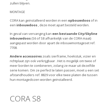
zullen blijven.
MONTAGE
CORA kan geïnstalleerd worden in een
opbouwdoos
of in
een
inbouwdoos
, deze moet apart besteld worden.
In geval van vervanging
kan
een bestaande City/Skyline
inbouwdoos
(S6 of S8 afhankelijk van de CORA maat)
aangepast worden
door apart de inbouwmontageset ref.
7708.
Andere accessoires
zoals sierframe, hoekstuk, vizier en
richtplaat zijn
ook verkrijgbaar
.
Het is mogelijk om twee of
meer borden te combineren, zolang ze maar uit dezelfde
serie komen. Om ze perfect te laten passen, moet u een set
afstandhouders ref. 8829 voor elke twee platen die tussen
hun montagedozen worden geïnstalleerd.
CORA S8