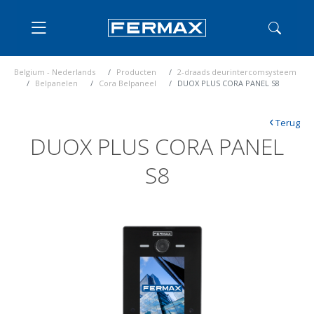
Belgium - Nederlands
Producten
2-draads deurintercomsysteem
Belpanelen
Cora Belpaneel
DUOX PLUS CORA PANEL S8
‹
Terug
DUOX PLUS CORA PANEL
S8