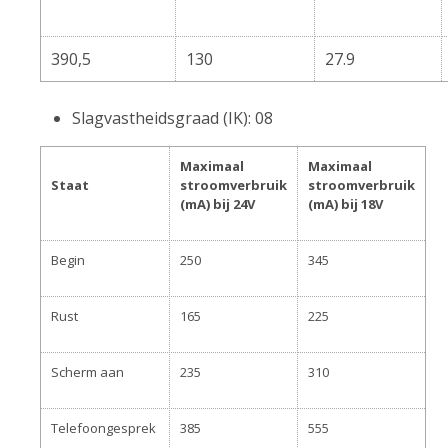
390,5
130
27.9
Slagvastheidsgraad (IK): 08
Maximaal
Maximaal
Staat
stroomverbruik
stroomverbruik
(mA) bij 24V
(mA) bij 18V
Begin
250
345
Rust
165
225
Scherm aan
235
310
Telefoongesprek
385
555