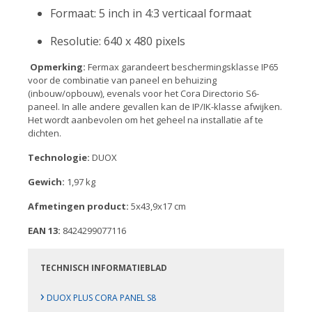
Formaat: 5 inch in 4:3 verticaal formaat
Resolutie:
640 x 480 pixels
Opmerking:
Fermax garandeert beschermingsklasse IP65
voor de combinatie van paneel en behuizing
(inbouw/opbouw), evenals voor het Cora Directorio S6-
paneel. In alle andere gevallen kan de IP/IK-klasse afwijken.
Het wordt aanbevolen om het geheel na installatie af te
dichten.
Technologie:
DUOX
Gewich:
1,97 kg
Afmetingen product:
5x43,9x17 cm
EAN 13:
8424299077116
TECHNISCH INFORMATIEBLAD
›
DUOX PLUS CORA PANEL S8