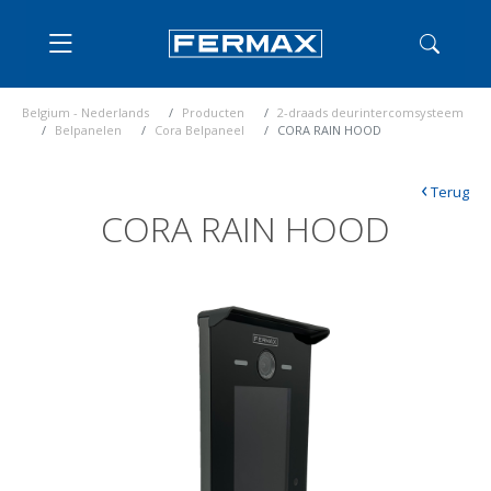
Belgium - Nederlands
Producten
2-draads deurintercomsysteem
Belpanelen
Cora Belpaneel
CORA RAIN HOOD
‹
Terug
CORA RAIN HOOD