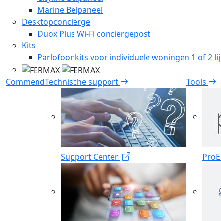
Marine Belpaneel
Desktopconciërge
Duox Plus Wi-Fi conciërgepost
Kits
Parlofoonkits voor individuele woningen 1 of 2 li
Commend
Technische support
Tools
Support Center
ProE