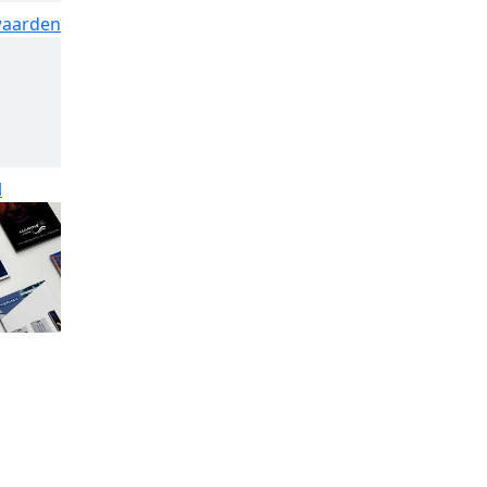
waarden
l