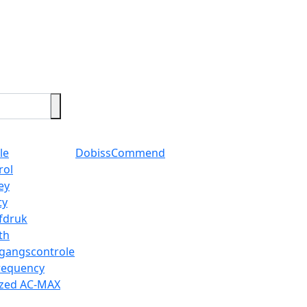
le
Dobiss
Commend
rol
ey
ty
fdruk
th
egangscontrole
requency
ized AC-MAX