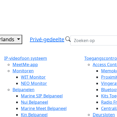
rlands
Privé-gedeelte
IP-videofoon systeem
Toegangscontro
MeetMe-app
Access Cont
Monitoren
Memok
WIT Monitor
Proximi
NEO Monitor
Vingera
Belpanelen
Bluetoo
Marine SIP Belpaneel
Kits To
Nui Belpaneel
Radio F
Marine Meet Belpaneel
Central
Kin Belpaneel
Deursloten