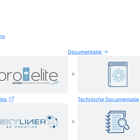
jns
Documentatie
lite
Technische Documentatie