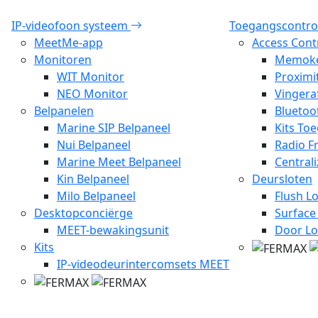
IP-videofoon systeem
Toegangscontro
MeetMe-app
Access Cont
Monitoren
Memok
WIT Monitor
Proximi
NEO Monitor
Vingera
Belpanelen
Bluetoo
Marine SIP Belpaneel
Kits To
Nui Belpaneel
Radio F
Marine Meet Belpaneel
Central
Kin Belpaneel
Deursloten
Milo Belpaneel
Flush L
Desktopconciërge
Surface
MEET-bewakingsunit
Door Lo
Kits
IP-videodeurintercomsets MEET