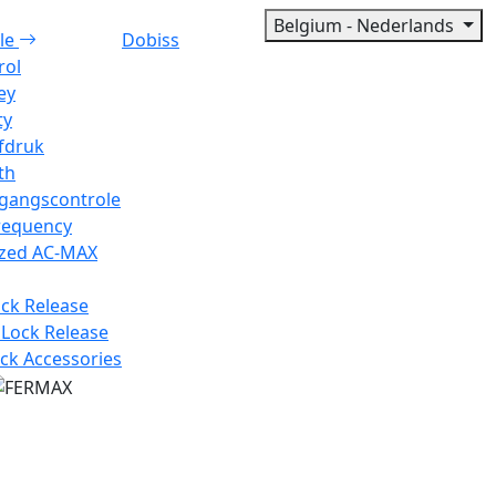
Belgium - Nederlands
le
Dobiss
rol
ey
ty
fdruk
th
egangscontrole
requency
ized AC-MAX
ock Release
 Lock Release
ck Accessories