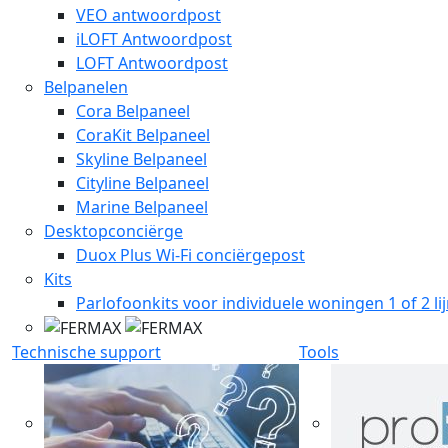
VEO antwoordpost
iLOFT Antwoordpost
LOFT Antwoordpost
Belpanelen
Cora Belpaneel
CoraKit Belpaneel
Skyline Belpaneel
Cityline Belpaneel
Marine Belpaneel
Desktopconciërge
Duox Plus Wi-Fi conciërgepost
Kits
Parlofoonkits voor individuele woningen 1 of 2 li
Technische support
Tools