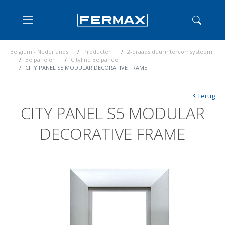
Belgium - Nederlands
Producten
2-draads deurintercomsysteem
Belpanelen
Cityline Belpaneel
CITY PANEL S5 MODULAR DECORATIVE FRAME
‹
Terug
CITY PANEL S5 MODULAR
DECORATIVE FRAME