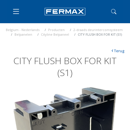
Belgium - Nederlands
Producten
2-draads deurintercomsysteem
Belpanelen
Cityline Belpaneel
CITY FLUSH BOX FOR KIT (S1)
‹
Terug
CITY FLUSH BOX FOR KIT
(S1)