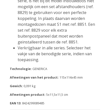
serie, is het bij dit model inbouwdoos niet
mogelijk om een set afstandhouders (ref.
8829) te gebruiken voor een perfecte
koppeling. In plaats daarvan worden
montagedozen maat S1 met ref. 8851. Een
set ref. 8829 voor elk extra
buitenpostpaneel dat moet worden
geïnstalleerd tussen de ref. 8851.
Verkrijgbaar in alle series. Selecteer het
vakje van de benodigde serie, indien van
toepassing.
Technologie:
GENERICA
Afmetingen van het product:
115x114x45 mm
Gewich:
0,091 kg
Afmetingen product:
5x11,5x11,5 cm
EAN 13:
8424299089485