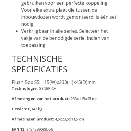
gebruiken voor een perfecte koppeling.
Voor elke extra plaat die tussen de
inbouwdozen wordt gemonteerd, is één set
nodig.
Verkrijgbaar in alle series. Selecteer het
vakje van de benodigde serie, indien van
toepassing.
TECHNISCHE
SPECIFICATIES
Flush Box S5: 115(W)x233(H)x45(D)mm
Technologie:
GENERICA
Afmetingen van het product:
233x115x45 mm
Gewich:
0,342 kg
Afmetingen product:
4,5x23,5x11,5 cm
EAN 13:
8424299088556