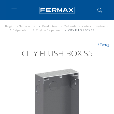
Belgium - Nederlands
Producten
2-draads deurintercomsysteem
Belpanelen
Cityline Belpaneel
CITY FLUSH BOX S5
‹
Terug
CITY FLUSH BOX S5