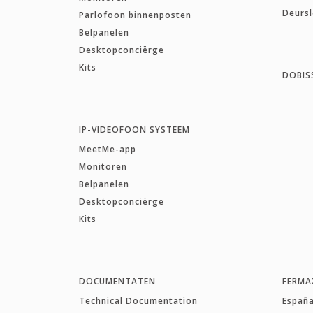
Deurs
Parlofoon binnenposten
Belpanelen
Desktopconciërge
Kits
DOBIS
IP-VIDEOFOON SYSTEEM
MeetMe-app
Monitoren
Belpanelen
Desktopconciërge
Kits
DOCUMENTATEN
FERMA
Technical Documentation
Españ