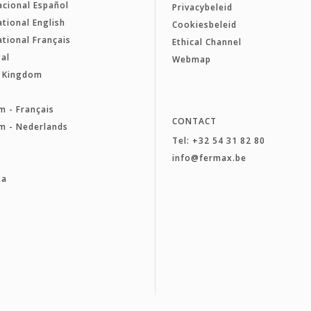
acional Español
Privacybeleid
ational English
Cookiesbeleid
ational Français
Ethical Channel
al
Webmap
d Kingdom
e
m - Français
CONTACT
m - Nederlands
Tel: +32 54 31 82 80
a
info@fermax.be
ka