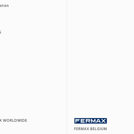
loten
S
X WORLDWIDE
a
FERMAX BELGIUM