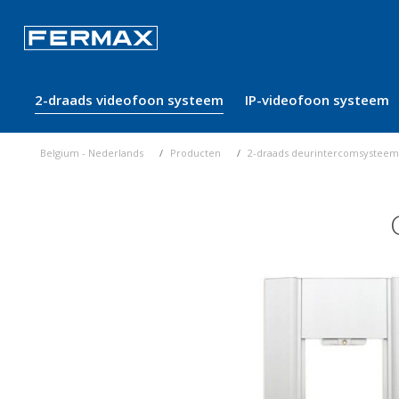
2-draads videofoon systeem
IP-videofoon systeem
Belgium - Nederlands
Producten
2-draads deurintercomsysteem