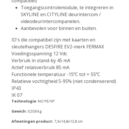
compatibel)
Toegangscontrolemodule, te integreren in
SKYLINE en CITYLINE deurintercom /
videodeurintercompanelen.
Aanbevolen voor binnen en buiten.
ID's die compatibel zijn met kaarten en
sleutelhangers DESFIRE EV2-merk FERMAX
Voedingsspanning 12 Vdc
Verbruik in stand-by 45 mA
Actief relaisverbruik 85 mA
Functionele temperatuur -15ºC tot + 55ºC
Relatieve vochtigheid 5-95% (niet condenserend)
IP43
IK 07
Technologie:
NO PE/VP
Gewich:
0,558 kg
Afmetingen product:
7,3x14,8x13,8 cm