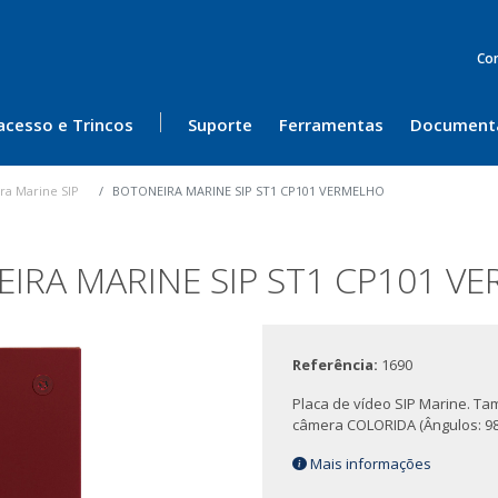
Co
acesso e Trincos
Suporte
Ferramentas
Document
ra Marine SIP
BOTONEIRA MARINE SIP ST1 CP101 VERMELHO
IRA MARINE SIP ST1 CP101 V
Referência:
1690
Placa de vídeo SIP Marine. Tam
câmera COLORIDA (Ângulos: 98º(
Mais informações