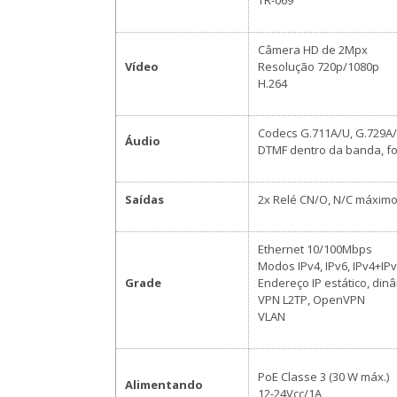
TR-069
Câmera HD de 2Mpx
Vídeo
Resolução 720p/1080p
H.264
Codecs G.711A/U, G.729A/B
Áudio
DTMF dentro da banda, fo
Saídas
2x Relé CN/O, N/C máximo 
Ethernet 10/100Mbps
Modos IPv4, IPv6, IPv4+IP
Grade
Endereço IP estático, din
VPN L2TP, OpenVPN
VLAN
PoE Classe 3 (30 W máx.)
Alimentando
12-24Vcc/1A