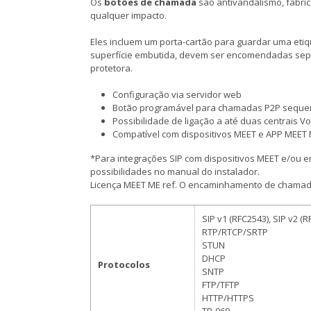
Os
botões de chamada
são antivandalismo, fabric
qualquer impacto.
Eles incluem um porta-cartão para guardar uma etiq
superfície embutida, devem ser encomendadas sepa
protetora.
Configuração via servidor web
Botão programável para chamadas P2P sequenci
Possibilidade de ligação a até duas centrais Vo
Compatível com dispositivos MEET e APP MEET
*Para integrações SIP com dispositivos MEET e/ou
possibilidades no manual do instalador.
Licença MEET ME ref. O encaminhamento de chamada
SIP v1 (RFC2543), SIP v2 (
RTP/RTCP/SRTP
STUN
DHCP
Protocolos
SNTP
FTP/TFTP
HTTP/HTTPS