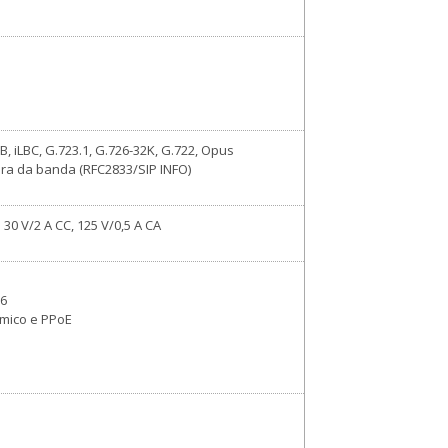
, iLBC, G.723.1, G.726-32K, G.722, Opus
ra da banda (RFC2833/SIP INFO)
30 V/2 A CC, 125 V/0,5 A CA
v6
âmico e PPoE