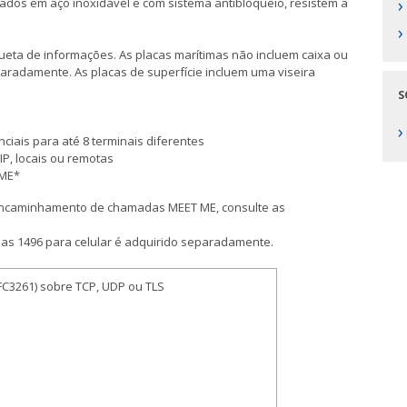
›
ados em aço inoxidável e com sistema antibloqueio, resistem a
›
ueta de informações. As placas marítimas não incluem caixa ou
radamente. As placas de superfície incluem uma viseira
S
›
ais para até 8 terminais diferentes
IP, locais ou remotas
 ME*
 encaminhamento de chamadas MEET ME, consulte as
s 1496 para celular é adquirido separadamente.
RFC3261) sobre TCP, UDP ou TLS