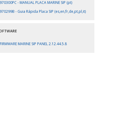
970300PC - MANUAL PLACA MARINE SIP (pt)
970299B - Guia Rápida Placa SIP (es,en,fr,de,pt,pl,it)
OFTWARE
FIRMWARE MARINE SIP PANEL 2.12.44.5.8