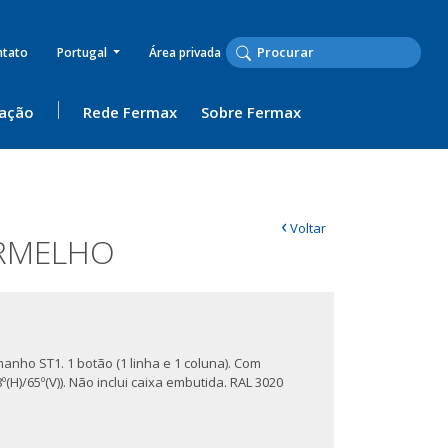
ntato
Portugal
Área privada
ação
Rede Fermax
Sobre Fermax
‹
Voltar
ERMELHO
anho ST1. 1 botão (1 linha e 1 coluna). Com
H)/65º(V)). Não inclui caixa embutida. RAL 3020