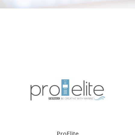
ProElite