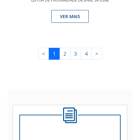
VER MAIS
<
1
2
3
4
>