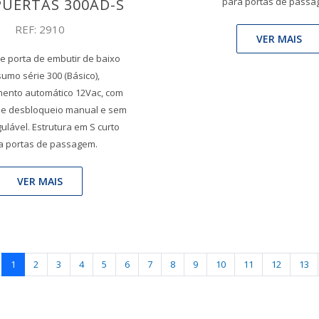
UERTAS 300AD-S
para portas de passa
REF: 2910
VER MAIS
e porta de embutir de baixo
umo série 300 (Básico),
ento automático 12Vac, com
de desbloqueio manual e sem
gulável. Estrutura em S curto
a portas de passagem.
VER MAIS
1
2
3
4
5
6
7
8
9
10
11
12
13