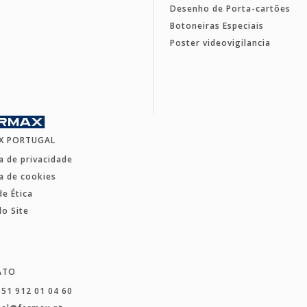
Desenho de Porta-cartões
Botoneiras Especiais
Poster videovigilancia
X PORTUGAL
ca de privacidade
ca de cookies
de Ética
o Site
ATO
351 912 01 04 60