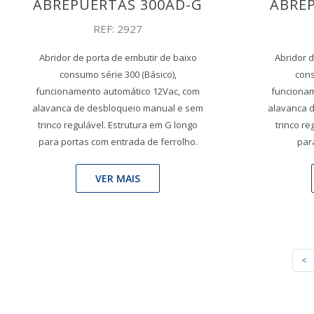
ABREPUERTAS 300AD-G
ABREP
REF: 2927
Abridor de porta de embutir de baixo
Abridor d
consumo série 300 (Básico),
cons
funcionamento automático 12Vac, com
funcionam
alavanca de desbloqueio manual e sem
alavanca 
trinco regulável. Estrutura em G longo
trinco re
para portas com entrada de ferrolho.
par
VER MAIS
<