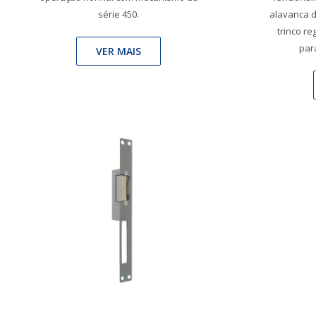
série 450.
alavanca 
trinco re
par
VER MAIS