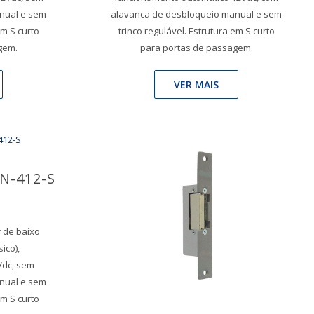
nual e sem
alavanca de desbloqueio manual e sem
em S curto
trinco regulável. Estrutura em S curto
gem.
para portas de passagem.
VER MAIS
N-412-S
r de baixo
ico),
Vdc, sem
nual e sem
em S curto