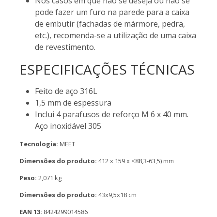
Nos casos em que não se deseja ou não se
pode fazer um furo na parede para a caixa
de embutir (fachadas de mármore, pedra,
etc.), recomenda-se a utilização de uma caixa
de revestimento.
ESPECIFICAÇÕES TÉCNICAS
Feito de aço 316L
1,5 mm de espessura
Inclui 4 parafusos de reforço M 6 x 40 mm.
Aço inoxidável 305
Tecnologia:
MEET
Dimensões do produto:
412 x 159 x <88,3-63,5) mm
Peso:
2,071 kg
Dimensões do produto:
43x9,5x18 cm
EAN 13:
8424299014586