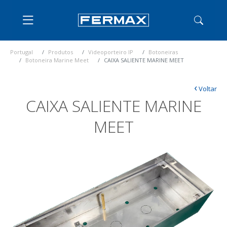
Portugal
Produtos
Videoporteiro IP
Botoneiras
Botoneira Marine Meet
CAIXA SALIENTE MARINE MEET
‹
Voltar
CAIXA SALIENTE MARINE
MEET