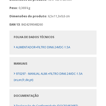
Peso:
0,369 kg
Dimensões do produto:
6,5x11,3x9,6 cm
EAN 13:
8424299048260
FOLHA DE DADOS TÉCNICOS
›
ALIMENTADOR+FILTRO DIN6 24VDC-1.5A
MANUAIS
›
970297 - MANUAL ALIM.+FILTRO DIN6 24VDC-1.5A
(es,en,fr,de,pt)
DOCUMENTAÇÃO
›
Declaração de Conformidade (DOCF04826PT)