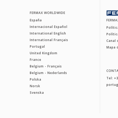
FERMAX WORLDWIDE
España
FERMA
Internacional Español
Políti
International English
Políti
International Français
Canal 
Portugal
Mapa d
United Kingdom
France
Belgium - Français
CONT
Belgium - Nederlands
Tel: +
Polska
portu
Norsk
Svenska