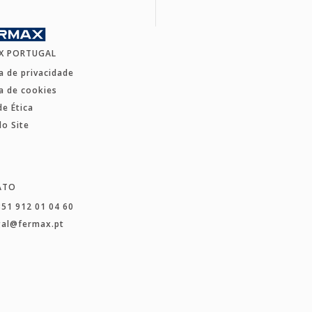
X PORTUGAL
ca de privacidade
ca de cookies
de Ética
o Site
ATO
351 912 01 04 60
gal@fermax.pt