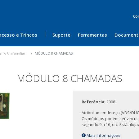
Co
acesso e Trincos
Suporte
Ferramentas
Document
eiro Unifamiliar
MÓDULO 8 CHAMADAS
MÓDULO 8 CHAMADAS
Referência:
2008
Atribui um endereço (VDS/DU
Os módulos podem ser vinculad
segundo 9 a 16, etc. Está aloj
Mais informações