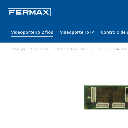
Videoporteiro 2 fios
Videoporteiro IP
Controlo de 
Portugal
Produtos
Videoporteiro 2 fios
Kits
Kits de Port