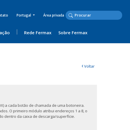
ntato
Portugal
Área privada
ação
Rede Fermax
Sobre Fermax
‹
Voltar
OX) a cada botão de chamada de uma botoneira.
os. O primeiro módulo atribui endereços 1 a 8, o
ado dentro da caixa de descarga/superfície.