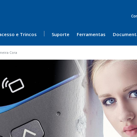
Co
acesso e Trincos
Suporte
Ferramentas
Document
neira Cora