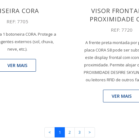
ISEIRA CORA
VISOR FRONTA
PROXIMIDADE 
REF: 7705
REF: 7720
a 1 botoneira CORA. Protege a
agentes externos (sol, chuva,
A frente preta montada por
neve, etc.).
placa CORA S8 pode ser subs
este display frontal com ico
proximidade. Permite alojar 
VER MAIS
PROXIMIDADE DESFIRE SKYLINE
ou leitores RFID de outros f
VER MAIS
<
1
2
3
>