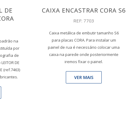
L DE
CAIXA ENCASTRAR CORA S6
CORA
REF: 7703
Caixa metálica de embutir tamanho S6
para placas CORA. Para instalar um
 padrão na
painel de rua é necessário colocar uma
tituída por
caixa na parede onde posteriormente
nografia de
iremos fixar o painel.
o LEITOR DE
 (ref.7463)
abricantes.
VER MAIS