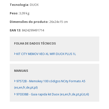
Tecnologia:
DUOX
Peso:
3,09 kg
Dimensões do produto:
26x24x15 cm
EAN 13:
8424299491714
FOLHA DE DADOS TÉCNICOS
›
KIT CITY MEMOV VEO-XL WIFI DUOX PLUS 1L
MANUAIS
›
97572B - Memokey 100 códigos NCity Formato A5
(es,en,fr,de,pt,pl)
›
970338B - Guia rapida kit Duox (es,en,fr,de,pt,pl,it,nl)