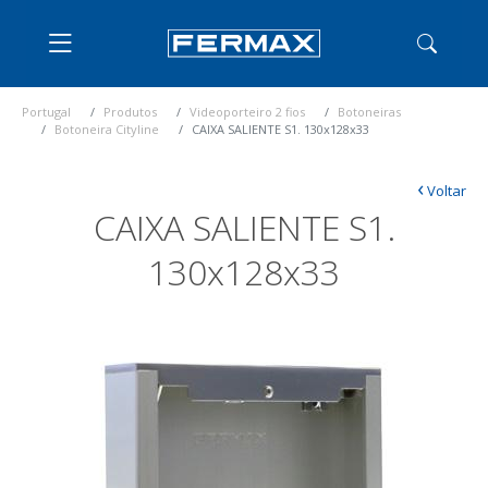
Portugal
Produtos
Videoporteiro 2 fios
Botoneiras
Botoneira Cityline
CAIXA SALIENTE S1. 130x128x33
‹
Voltar
CAIXA SALIENTE S1.
130x128x33