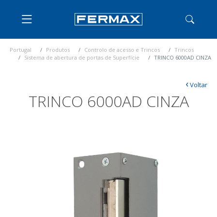
Portugal
Produtos
Controlo de acesso e Trincos
Trincos
Sistema de abertura de portas de Superfície
TRINCO 6000AD CINZA
‹
Voltar
TRINCO 6000AD CINZA