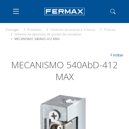
Portugal
Produtos
Controlo de acesso e Trincos
Trincos
Sistema de abertura de portas de encastrar
MECANISMO 540AbD-412 MAX
‹
Voltar
MECANISMO 540AbD-412
MAX