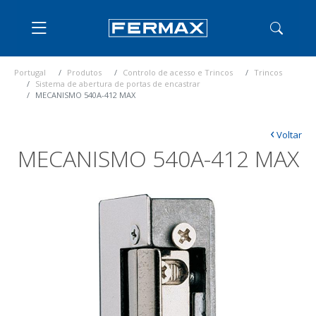
Portugal
Produtos
Controlo de acesso e Trincos
Trincos
Sistema de abertura de portas de encastrar
MECANISMO 540A-412 MAX
‹
Voltar
MECANISMO 540A-412 MAX